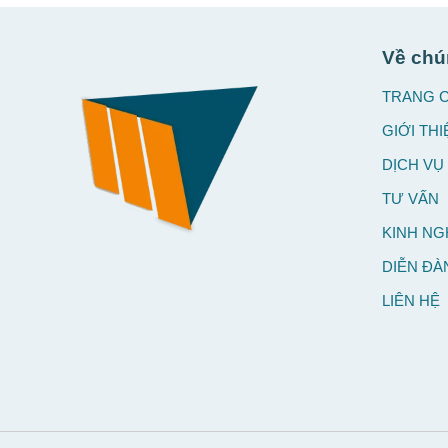
Về chú
TRANG 
GIỚI THI
DỊCH VỤ
TƯ VẤN
KINH NG
DIỄN ĐÀ
LIÊN HỆ