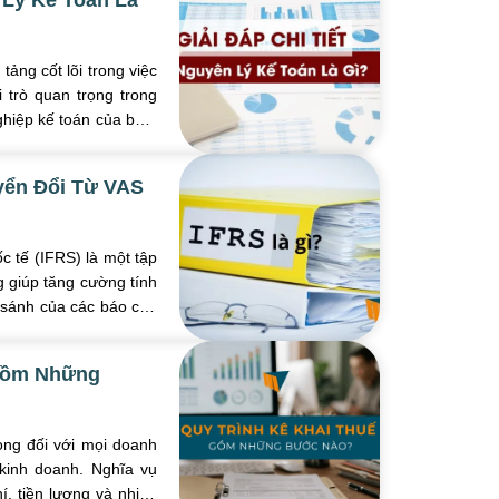
 Lý Kế Toán Là
tảng cốt lõi trong việc
 trò quan trọng trong
ghiệp kế toán của bạn.
yển Đổi Từ VAS
 tế (IFRS) là một tập
g giúp tăng cường tính
 sánh của các báo cáo
 Gồm Những
ọng đối với mọi doanh
kinh doanh. Nghĩa vụ
hí, tiền lương và nhiều