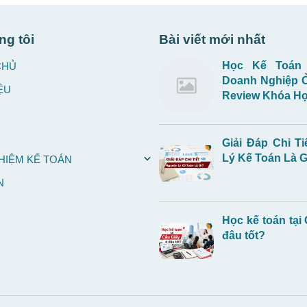
ng tôi
Bài viết mới nhất
Học Kế Toán
CHỦ
Doanh Nghiệp 
ỆU
Review Khóa Họ
Giải Đáp Chi Ti
Lý Kế Toán Là G
HIỆM KẾ TOÁN
N
Học kế toán tại
đâu tốt?