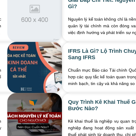
Giải Đáp Chi Tiết: Nguyên
Gì?
c
Nguyên lý kế toán không chỉ là nền 
m
quản lý tài chính mà còn đóng vai
u
việc định hướng và phát triển sự n
Hiểu rõ về nguyên lý kế toán ...
IFRS Là Gì? Lộ Trình Chu
Sang IFRS
h
Chuẩn mực Báo cáo Tài chính Quốc
ế
hợp các quy tắc kế toán quan trọn
h
minh bạch, tin cậy và khả năng so
tài chính trên phạm vi toàn cầu. ...
Quy Trình Kê Khai Thuế
Bước Nào?
n
Kê khai thuế là nghiệp vụ quan tr
y
nghiệp đang hoạt động sản xuất 
n
thuế phát sinh từ doanh thu, chi p