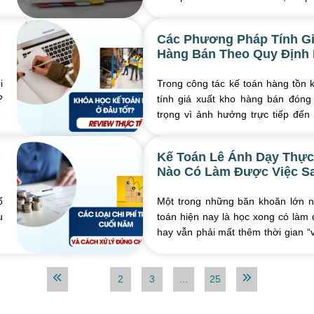
giao dịch kinh tế khác. Thực tế cho 
Các Phương Pháp Tính Gi
Hàng Bán Theo Quy Định 
i
Trong công tác kế toán hàng tồn
?
tính giá xuất kho hàng bán đóng 
.
trọng vì ảnh hưởng trực tiếp đến 
nhuận và số thuế doanh nghiệp phải
Kế Toán Lê Ánh Dạy Thự
Nào Có Làm Được Việc S
ổ
Một trong những băn khoăn lớn n
u
toán hiện nay là học xong có làm 
i
hay vẫn phải mất thêm thời gian “
nghiệp. Thực tế cho thấy, khoảng cá
1
2
3
...
25