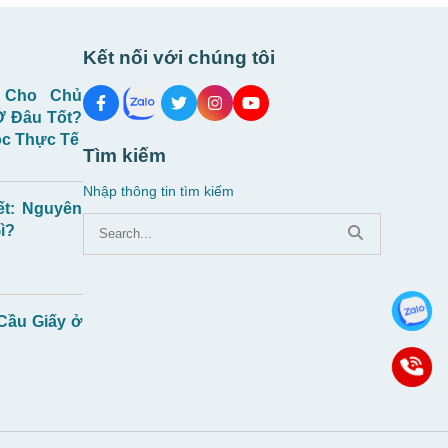
Kết nối với chúng tôi
 Cho Chủ
Ở Đâu Tốt?
c Thực Tế
Tìm kiếm
Nhập thông tin tìm kiếm
ết: Nguyên
ì?
 Cầu Giấy ở