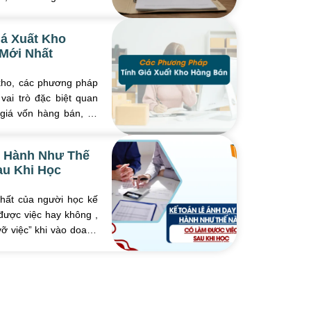
...
á Xuất Kho
Mới Nhất
 kho, các phương pháp
vai trò đặc biệt quan
giá vốn hàng bán, lợi
 ...
c Hành Như Thế
au Khi Học
hất của người học kế
được việc hay không ,
vỡ việc” khi vào doanh
ch ...