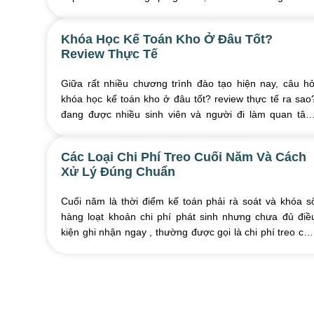
tài sản, nguồn vốn, doanh thu, ...
Khóa Học Kế Toán Kho Ở Đâu Tốt?
Review Thực Tế
Giữa rất nhiều chương trình đào tạo hiện nay, câu hỏ
khóa học kế toán kho ở đâu tốt? review thực tế ra sao
đang được nhiều sinh viên và người đi làm quan tâm
Doanh nghiệp ngày càng ưu tiên ứng viên ...
Các Loại Chi Phí Treo Cuối Năm Và Cách
Xử Lý Đúng Chuẩn
Cuối năm là thời điểm kế toán phải rà soát và khóa s
hàng loạt khoản chi phí phát sinh nhưng chưa đủ điề
kiện ghi nhận ngay , thường được gọi là chi phí treo cuố
năm . Nếu xử lý không đúng, các ...