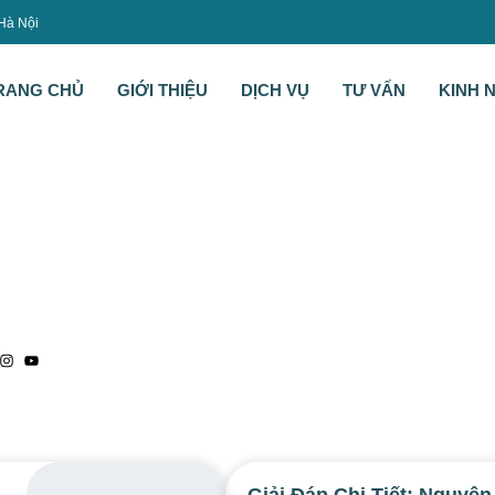
 Hà Nội
RANG CHỦ
GIỚI THIỆU
DỊCH VỤ
TƯ VẤN
KINH 