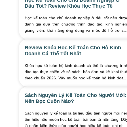
Học Kế Toán Cho Chủ Doanh Nghiệp Ở
Đâu Tốt? Review Khóa Học Thực Tế
Học kế toán cho chủ doanh nghiệp ở đâu tốt nên đượ
đánh giá dựa trên chương trình đào tạo, kinh nghiệ
giảng viên, khả năng ứng dụng và mức độ hỗ trợ sa
khóa học. Chủ doanh nghiệp không cần học sâu ...
Review Khóa Học Kế Toán Cho Hộ Kinh
Doanh Cá Thể Tốt Nhất
Khóa học kế toán hộ kinh doanh cá thể là chương trìn
đào tạo thực chiến về sổ sách, hóa đơn và kê khai thu
theo chuẩn 2026. Vậy muốn học kế toán hộ kinh doan
doanh cá thể thì học ở đâu tốt nhất, ...
Sách Nguyên Lý Kế Toán Cho Người Mới:
Nên Đọc Cuốn Nào?
Sách nguyên lý kế toán là tài liệu đầu tiên người mới nê
tìm hiểu nếu muốn học kế toán bài bản từ nền tảng. Đâ
là phần kiến thức giúp người học hiểu kế toán ghi nhậ