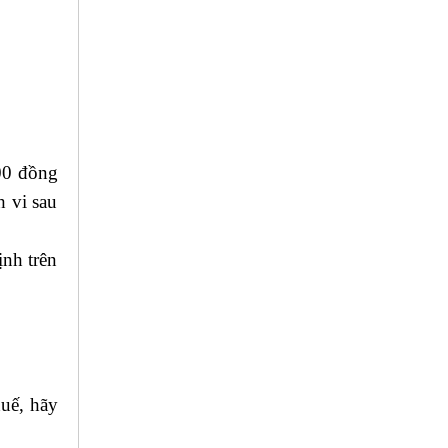
000 đồng
h vi sau
ịnh trên
uế, hãy