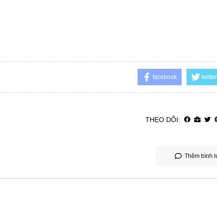
facebook
twitter
THEO DÕI:
Thêm bình l