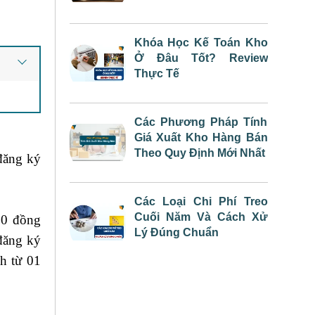
Khóa Học Kế Toán Kho
Ở Đâu Tốt? Review
Thực Tế
Các Phương Pháp Tính
Giá Xuất Kho Hàng Bán
Theo Quy Định Mới Nhất
 đăng ký
toán sản
Các Loại Chi Phí Treo
Cuối Năm Và Cách Xử
000 đồng
Lý Đúng Chuẩn
 đăng ký
nh từ 01