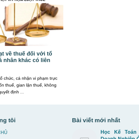
t về thuế đối với tổ
á nhân khác có liên
ổ chức, cá nhận vi phạm trực
rốn thuế, gian lận thuế, không
uyết định ...
ng tôi
Bài viết mới nhất
Học Kế Toán
CHỦ
Doanh Nghiệp 