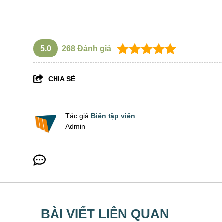
học nghiệp vụ xuất nhập khẩu ở đâu tốt
5.0
268
Đánh giá
CHIA SẺ
Tác giả
Biên tập viên
Admin
BÀI VIẾT LIÊN QUAN