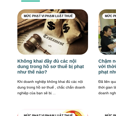
MỨC PHẠT VI PHẠM LUẬT THUẾ
MỨC P
Không khai đầy đủ các nội
Chậm nộ
dung trong hồ sơ thuế bị phạt
với thờ
như thế nào?
phạt nh
Khi doanh nghiệp không khai đủ các nội
Đã liên qu
dung trong hồ sơ thuế , chắc chắn doanh
thời gian 
nghiệp của bạn sẽ bị ...
doanh nghi
MỨC PHẠT VI PHẠM LUẬT THUẾ
MỨC P