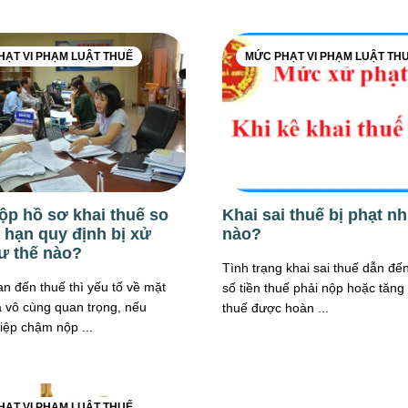
HẠT VI PHẠM LUẬT THUẾ
MỨC PHẠT VI PHẠM LUẬT TH
p hồ sơ khai thuế so
Khai sai thuế bị phạt n
i hạn quy định bị xử
nào?
ư thế nào?
Tình trạng khai sai thuế dẫn đến
an đến thuế thì yếu tố về mặt
số tiền thuế phải nộp hoặc tăng 
là vô cùng quan trọng, nếu
thuế được hoàn ...
ệp chậm nộp ...
HẠT VI PHẠM LUẬT THUẾ