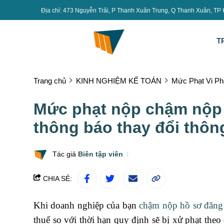
Địa chỉ: 473 Nguyễn Trãi, P Thanh Xuân Trung, Q Thanh Xuân, TP
T
Trang chủ
KINH NGHIỆM KẾ TOÁN
Mức Phạt Vi Ph
Mức phạt nộp chậm nộp 
thông báo thay đổi thôn
Tác giả
Biên tập viên
CHIA SẺ:
Khi doanh nghiệp của bạn
chậm nộp hồ sơ đăng
thuế so với thời hạn quy định sẽ bị xử phạt th