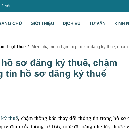
 Hà Nội
RANG CHỦ
GIỚI THIỆU
DỊCH VỤ
TƯ VẤN
KINH 
ạm Luật Thuế
Mức phạt nộp chậm nộp hồ sơ đăng ký thuế, chậm th
hồ sơ đăng ký thuế, chậm
g tin hồ sơ đăng ký thuế
 ký thuế
, chậm thông báo thay đổi thông tin trong hồ sơ
eo quy định của thông tư 166, mức độ nặng nhẹ tùy thuộc