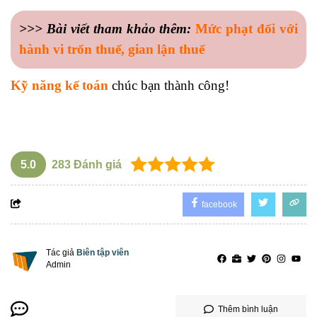
>>> Bài viết tham khảo thêm:
Mức phạt đối với
hành vi trốn thuế, gian lận thuế
Kỹ năng kế toán
chúc bạn thành công!
5.0
283
Đánh giá
facebook
Tác giả
Biên tập viên
Admin
Thêm bình luận