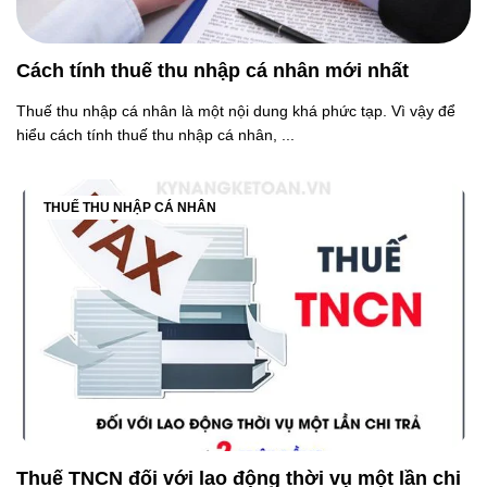
Cách tính thuế thu nhập cá nhân mới nhất
Thuế thu nhập cá nhân là một nội dung khá phức tạp. Vì vậy để
hiểu cách tính thuế thu nhập cá nhân, ...
THUẾ THU NHẬP CÁ NHÂN
Thuế TNCN đối với lao động thời vụ một lần chi