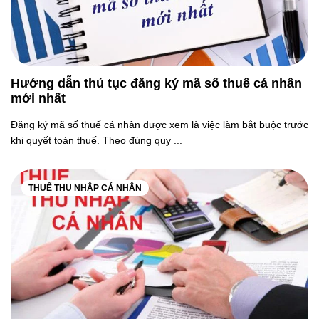
Hướng dẫn thủ tục đăng ký mã số thuế cá nhân
mới nhất
Đăng ký mã số thuế cá nhân được xem là việc làm bắt buộc trước
khi quyết toán thuế. Theo đúng quy ...
THUẾ THU NHẬP CÁ NHÂN