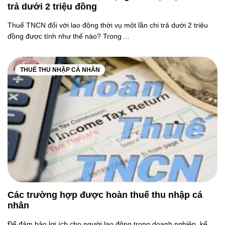
trả dưới 2 triệu đồng
Thuế TNCN đối với lao động thời vụ một lần chi trả dưới 2 triệu
đồng được tính như thế nào? Trong ...
THUẾ THU NHẬP CÁ NHÂN
Các trường hợp được hoàn thuế thu nhập cá
nhân
Để đảm bảo lợi ích cho người lao động trong doanh nghiệp, kế