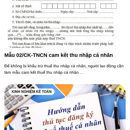
Mẫu 02/CK-TNCN cam kết thu nhập cá nhân
Để không bị khấu trừ thuế thu nhập cá nhân, người lao động cần
làm mẫu cam kết thuế thu nhập cá nhân ...
KINH NGHIỆM KẾ TOÁN