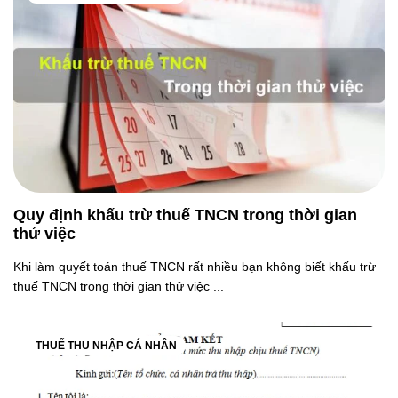
Quy định khấu trừ thuế TNCN trong thời gian
thử việc
Khi làm quyết toán thuế TNCN rất nhiều bạn không biết khấu trừ
thuế TNCN trong thời gian thử việc ...
THUẾ THU NHẬP CÁ NHÂN