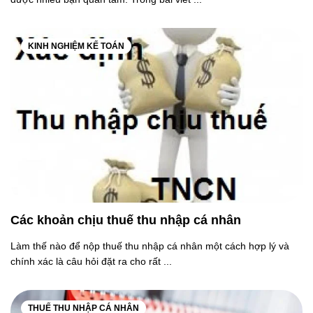
KINH NGHIỆM KẾ TOÁN
Các khoản chịu thuế thu nhập cá nhân
Làm thế nào để nộp thuế thu nhập cá nhân một cách hợp lý và
chính xác là câu hỏi đặt ra cho rất ...
THUẾ THU NHẬP CÁ NHÂN