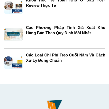
Khóa Học Kế Toán Kho Ở Đâu Tốt?
Review Thực Tế
Các Phương Pháp Tính Giá Xuất Kho
Hàng Bán Theo Quy Định Mới Nhất
Các Loại Chi Phí Treo Cuối Năm Và Cách
Xử Lý Đúng Chuẩn