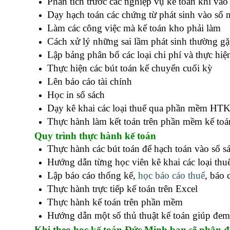
Phân tích trước các nghiệp vụ kế toán khi vào
Dạy hạch toán các chứng từ phát sinh vào sổ
Làm các công việc mà kế toán kho phải làm
Cách xử lý những sai lầm phát sinh thường gặ
Lập bảng phân bổ các loại chi phí và thực hiện
Thực hiện các bút toán kế chuyển cuối kỳ
Lên báo cáo tài chính
Học in sổ sách
học kế toán tổng hợp
Dạy kê khai các loại thuế qua phần mềm HT
Thực hành làm kết toán trên phần mềm kế toá
Quy trình thực hành kế toán
Thực hành các bút toán để hạch toán vào sổ s
Hướng dẫn từng học viên kê khai các loại thuế
Lập báo cáo thống kế,
học báo cáo thuế
, báo 
Thực hành trực tiếp kế toán trên Excel
Thực hành kế toán trên phần mềm
Hướng dẫn một số thủ thuật kế toán giúp đem
Khi theo học kế toán Đức Minh bạn sẽ nhận đ