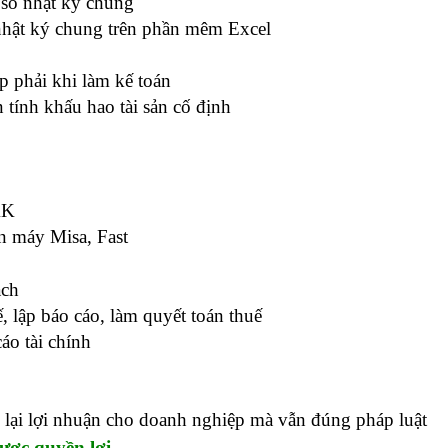
 sổ nhật ký chung
 nhật ký chung trên phần mêm Excel
p phải khi làm kế toán
 tính khấu hao tài sản cố định
KK
n máy Misa, Fast
ách
, lập báo cáo, làm quyết toán thuế
cáo tài chính
 lại lợi nhuận cho doanh nghiệp mà vẫn đúng pháp luật
ược quyền lợi