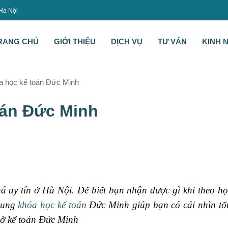
 Hà Nội
RANG CHỦ
GIỚI THIỆU
DỊCH VỤ
TƯ VẤN
KINH 
a học kế toán Đức Minh
oán Đức Minh
á uy tín ở Hà Nội. Để biết bạn nhận được gì khi theo h
 dung
khóa học kế toán
Đức Minh giúp bạn có cái nhìn tổ
c ở kế toán Đức Minh