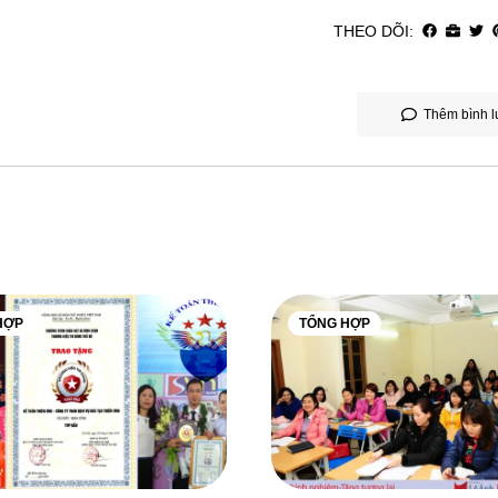
THEO DÕI:
Thêm bình l
HỢP
TỔNG HỢP