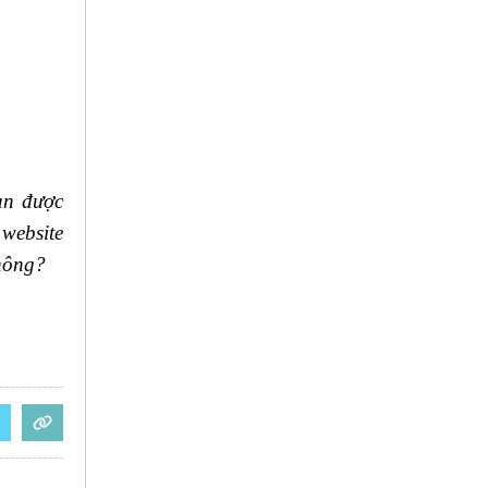
ạn được
 website
không?