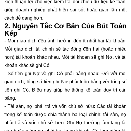
kiện thuận lợi cho việc kiểm tra, đối chiếu dữ liệu kế toán,
giúp doanh nghiệp phát hiện sai sót hoặc gian lận một
cách dễ dàng hơn.
2. Nguyên Tắc Cơ Bản Của Bút Toán
Kép
- Mọi giao dịch đều ảnh hưởng đến ít nhất hai tài khoản:
Mỗi giao dịch tài chính sẽ tác động đến hai (hoặc nhiều
hơn) tài khoản khác nhau. Một tài khoản sẽ ghi Nợ, và tài
khoản khác sẽ ghi Có.
- Số tiền ghi Nợ và ghi Có phải bằng nhau: Đối với mỗi
giao dịch, tổng số tiền ghi Nợ phải luôn bằng với tổng số
tiền ghi Có. Điều này giúp hệ thống kế toán duy trì cân
bằng.
- Tài sản, nợ phải trả và vốn chủ sở hữu: Các tài khoản
trong kế toán được chia thành ba loại chính: tài sản, nợ
phải trả và vốn chủ sở hữu. Ghi Nợ thường làm tăng tài
sản hoặc giảm nợ phải trả, trong khi ghi Có làm giảm tài