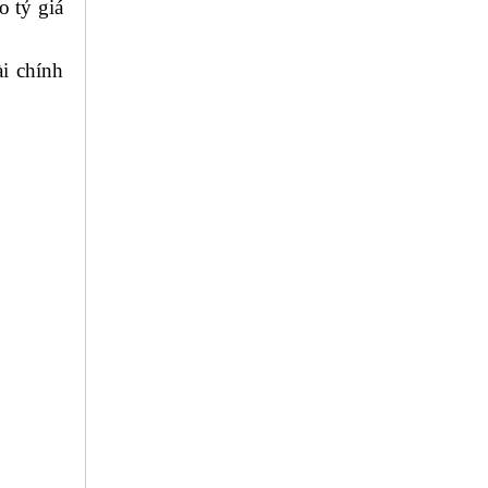
o tỷ giá
ài chính