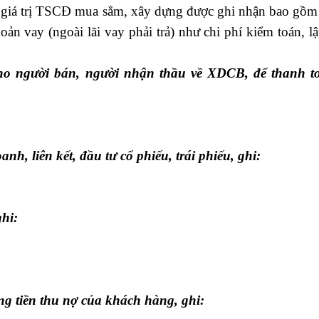
giá trị TSCĐ mua sắm, xây dựng được ghi nhận bao gồm 
ản vay (ngoài lãi vay phải trả) như chi phí kiểm toán, l
 cho người bán, người nhận thầu về XDCB, để thanh t
anh, liên kết, đầu tư cổ phiếu, trái phiếu, ghi:
ghi:
g tiền thu nợ của khách hàng, ghi: