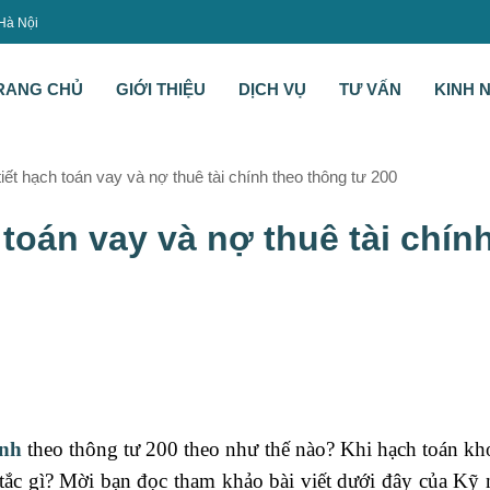
 Hà Nội
RANG CHỦ
GIỚI THIỆU
DỊCH VỤ
TƯ VẤN
KINH 
iết hạch toán vay và nợ thuê tài chính theo thông tư 200
toán vay và nợ thuê tài chín
ính
theo thông tư 200 theo như thế nào? Khi hạch toán kh
 tắc gì? Mời bạn đọc tham khảo bài viết dưới đây của Kỹ