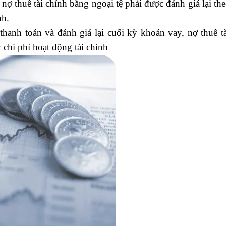
 nợ thuê tài chính bằng ngoại tệ phải được đánh giá lại the
nh.
 thanh toán và đánh giá lại cuối kỳ khoản vay, nợ thuê t
chi phí hoạt động tài chính