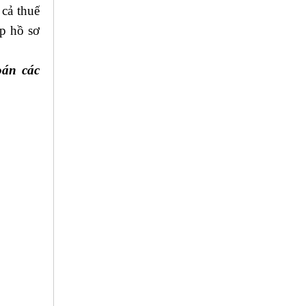
cả thuế
ập hồ sơ
oán các