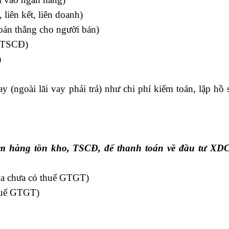
liên kết, liên doanh)
oán thẳng cho người bán)
a TSCĐ)
)
ay (ngoài lãi vay phải trả) như chi phí kiểm toán, lập hồ
ắm hàng tồn kho, TSCĐ, để thanh toán về đầu tư XD
ua chưa có thuế GTGT)
huế GTGT)