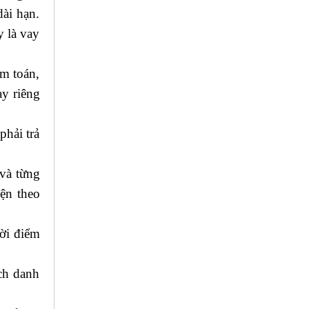
dài hạn.
y là vay
ểm toán,
ay riêng
phải trả
 và từng
iện theo
hời điểm
ích danh