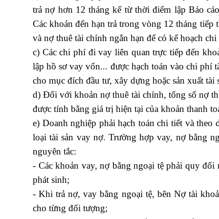
trả nợ hơn 12 tháng kể từ thời điểm lập Báo cáo 
Các khoản đến hạn trả trong vòng 12 tháng tiếp th
và nợ thuê tài chính ngắn hạn để có kế hoạch chi 
c) Các chi phí đi vay liên quan trực tiếp đến kho
lập hồ sơ vay vốn... được hạch toán vào chi phí 
cho mục đích đầu tư, xây dựng hoặc sản xuất tài 
d) Đối với khoản nợ thuê tài chính, tổng số nợ t
được tính bằng giá trị hiện tại của khoản thanh toá
e) Doanh nghiệp phải hạch toán chi tiết và theo
loại tài sản vay nợ. Trường hợp vay, nợ bằng ngo
nguyên tắc:
học logistics chuyên sâu
- Các khoản vay, nợ bằng ngoại tệ phải quy đổi ra
phát sinh;
- Khi trả nợ, vay bằng ngoại tệ, bên Nợ tài kho
cho từng đối tượng;