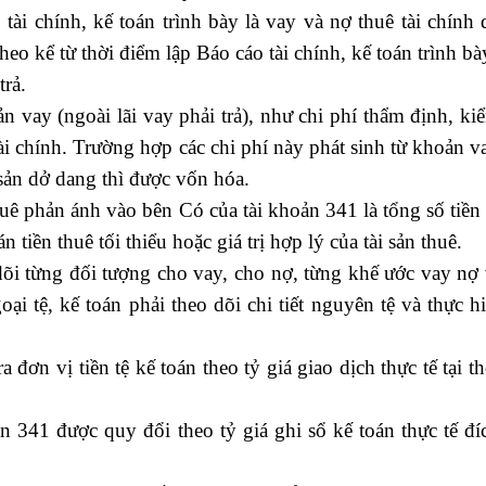
tài chính, kế toán trình bày là vay và nợ thuê tài chính 
eo kể từ thời điểm lập Báo cáo tài chính, kế toán trình bà
trả.
khóa học kế toán tại cầu giấy
ản vay (ngoài lãi vay phải trả), như chi phí thẩm định, ki
tài chính. Trường hợp các chi phí này phát sinh từ khoản v
sản dở dang thì được vốn hóa.
huê phản ánh vào bên Có của tài khoản 341 là tổng số tiền 
n tiền thuê tối thiểu hoặc giá trị hợp lý của tài sản thuê.
 dõi từng đối tượng cho vay, cho nợ, từng khế ước vay nợ
ại tệ, kế toán phải theo dõi chi tiết nguyên tệ và thực h
 đơn vị tiền tệ kế toán theo tỷ giá giao dịch thực tế tại t
ản 341 được quy đổi theo tỷ giá ghi sổ kế toán thực tế đ