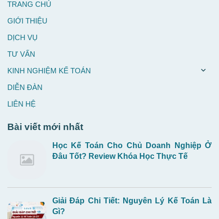
TRANG CHỦ
GIỚI THIỆU
DỊCH VỤ
TƯ VẤN
KINH NGHIỆM KẾ TOÁN
DIỄN ĐÀN
LIÊN HỆ
Bài viết mới nhất
Học Kế Toán Cho Chủ Doanh Nghiệp Ở
Đâu Tốt? Review Khóa Học Thực Tế
Giải Đáp Chi Tiết: Nguyên Lý Kế Toán Là
Gì?