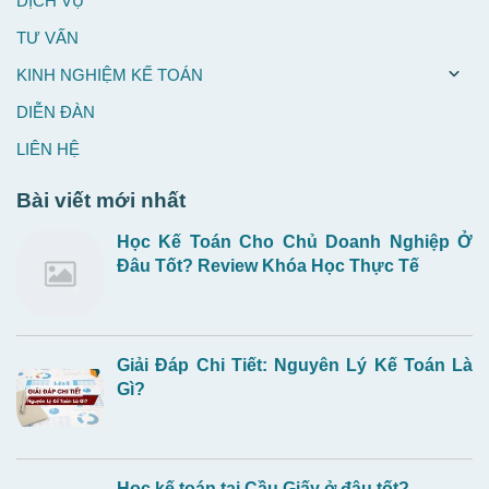
DỊCH VỤ
TƯ VẤN
KINH NGHIỆM KẾ TOÁN
DIỄN ĐÀN
LIÊN HỆ
Bài viết mới nhất
Học Kế Toán Cho Chủ Doanh Nghiệp Ở
Đâu Tốt? Review Khóa Học Thực Tế
Giải Đáp Chi Tiết: Nguyên Lý Kế Toán Là
Gì?
Học kế toán tại Cầu Giấy ở đâu tốt?