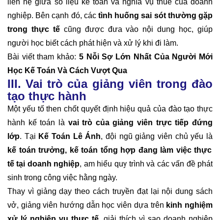
liên hệ giữa số liệu kế toán và nghĩa vụ thuế của doanh
nghiệp. Bên cạnh đó, các
tình huống sai sót thường gặp
trong thực tế
cũng được đưa vào nội dung học, giúp
người học biết cách phát hiện và xử lý khi đi làm.
Bài viết tham khảo:
5 Nỗi Sợ Lớn Nhất Của Người Mới
Học Kế Toán Và Cách Vượt Qua
III. Vai trò của giảng viên trong đào
tạo thực hành
Một yếu tố then chốt quyết định hiệu quả của đào tạo thực
hành kế toán là
vai trò của giảng viên trực tiếp đứng
lớp
. Tại
Kế Toán Lê Ánh
, đội ngũ giảng viên chủ yếu là
kế toán trưởng, kế toán tổng hợp đang làm việc thực
tế tại doanh nghiệp
, am hiểu quy trình và các vấn đề phát
sinh trong công việc hằng ngày.
Thay vì giảng dạy theo cách truyền đạt lại nội dung sách
vở, giảng viên hướng dẫn học viên dựa trên
kinh nghiệm
xử lý nghiệp vụ thực tế
, giải thích vì sao doanh nghiệp