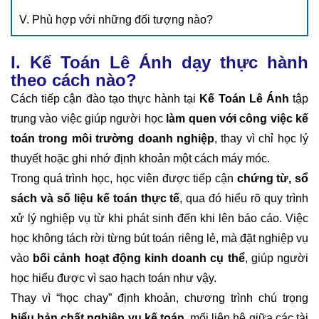
V. Phù hợp với những đối tượng nào?
I. Kế Toán Lê Ánh dạy thực hành
theo cách nào?
Cách tiếp cận đào tạo thực hành tại
Kế Toán Lê Ánh
tập
trung vào việc giúp người học
làm quen với công việc kế
toán trong môi trường doanh nghiệp
, thay vì chỉ học lý
thuyết hoặc ghi nhớ định khoản một cách máy móc.
Trong quá trình học, học viên được tiếp cận
chứng từ, sổ
sách và số liệu kế toán thực tế
, qua đó hiểu rõ quy trình
xử lý nghiệp vụ từ khi phát sinh đến khi lên báo cáo. Việc
học không tách rời từng bút toán riêng lẻ, mà đặt nghiệp vụ
vào
bối cảnh hoạt động kinh doanh cụ thể
, giúp người
học hiểu được vì sao hạch toán như vậy.
Thay vì “học chay” định khoản, chương trình chú trọng
hiểu bản chất nghiệp vụ kế toán
, mối liên hệ giữa các tài