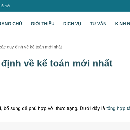
 Hà Nội
RANG CHỦ
GIỚI THIỆU
DỊCH VỤ
TƯ VẤN
KINH 
các quy định về kế toán mới nhất
 định về kế toán mới nhất
i, bổ sung để phù hợp với thực trạng. Dưới đây là
tổng hợp tấ