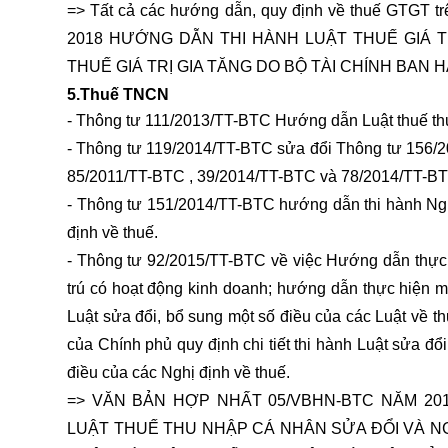
=> Tất cả các hướng dẫn, quy định về thuế GTG
2018 HƯỚNG DẪN THI HÀNH LUẬT THUẾ GIÁ T
THUẾ GIÁ TRỊ GIA TĂNG DO BỘ TÀI CHÍNH BAN HÀNH
5.Thuế TNCN
- Thông tư 111/2013/TT-BTC Hướng dẫn Luật thuế th
- Thông tư 119/2014/TT-BTC sửa đổi Thông tư 156/
85/2011/TT-BTC , 39/2014/TT-BTC và 78/2014/TT-BTC 
- Thông tư 151/2014/TT-BTC hướng dẫn thi hành Ngh
định về thuế.
- Thông tư 92/2015/TT-BTC về việc Hướng dẫn thực hi
trú có hoạt động kinh doanh; hướng dẫn thực hiện mộ
Luật sửa đổi, bổ sung một số điều của các Luật về
của Chính phủ quy định chi tiết thi hành Luật sửa đổ
điều của các Nghị định về thuế.
=> VĂN BẢN HỢP NHẤT 05/VBHN-BTC NĂM 2
LUẬT THUẾ THU NHẬP CÁ NHÂN SỬA ĐỔI VÀ N