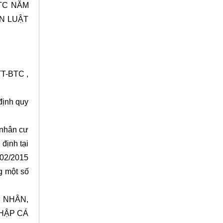
BTC NĂM
ẪN LUẬT
TT-BTC ,
định quy
 nhân cư
định tại
/02/2015
g một số
 NHÂN,
NHẬP CÁ