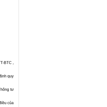
TT-BTC ,
định quy
Thông tư
điều của