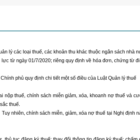
uản lý các loại thuế, các khoản thu khác thuộc ngân sách nhà 
lực từ ngày 01/7/2020; riêng quy định về hóa đơn, chứng từ đi
hính phủ quy định chi tiết một số điều của Luật Quản lý thuế
hai nộp thuế, chính sách miễn giảm, xóa, khoanh nợ thuế và c
sắc thuế.
. Tuy nhiên, chính sách miễn, giảm, xóa nợ thuế tại Nghị định 
 thủ tục đăng ký thuế; thay đổi thông tin đăng ký thuế; chấm 