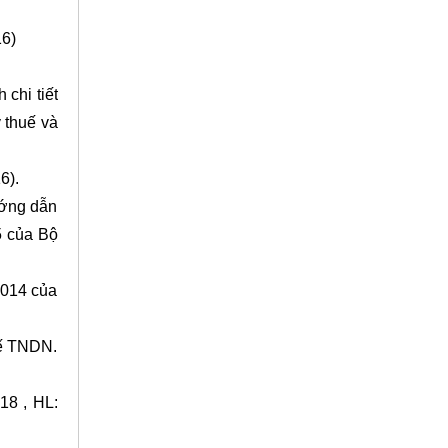
16)
chi tiết
ý thuế và
6).
ướng dẫn
5 của Bộ
2014 của
uế TNDN.
18 , HL: