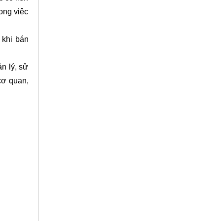
ong việc
 khi bán
n lý, sử
 cơ quan,