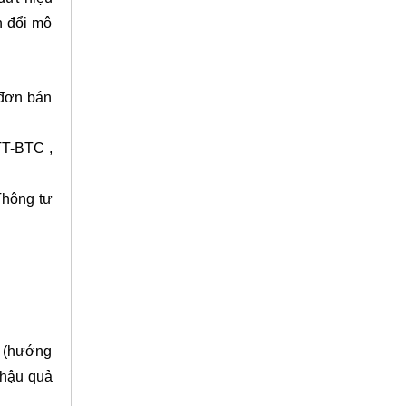
n đổi mô
 đơn bán
TT-BTC ,
Thông tư
. (hướng
 hậu quả