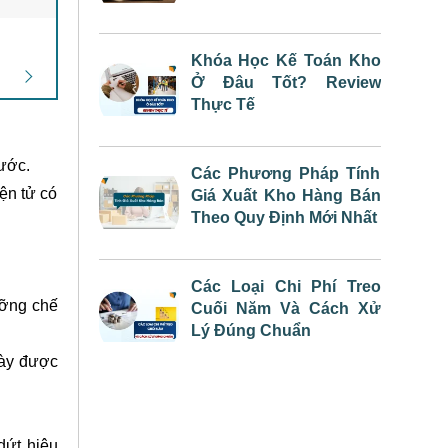
Khóa Học Kế Toán Kho
Ở Đâu Tốt? Review
Thực Tế
nước.
Các Phương Pháp Tính
ện tử có
Giá Xuất Kho Hàng Bán
Theo Quy Định Mới Nhất
khóa học
Các Loại Chi Phí Treo
ưỡng chế
Cuối Năm Và Cách Xử
Lý Đúng Chuẩn
này được
dứt hiệu