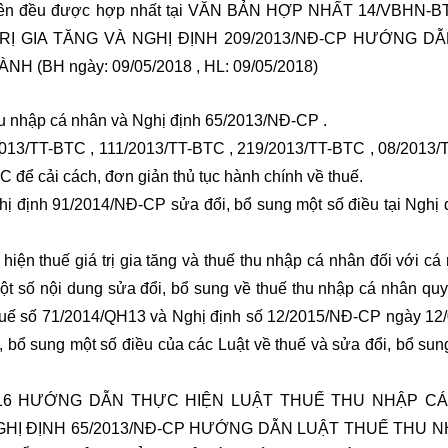
T trên đều được hợp nhất tại VĂN BẢN HỢP NHẤT 14/VBHN-
RỊ GIA TĂNG VÀ NGHỊ ĐỊNH 209/2013/NĐ-CP HƯỚNG D
 (BH ngày: 09/05/2018 , HL: 09/05/2018)
u nhập cá nhân và Nghị định 65/2013/NĐ-CP .
2013/TT-BTC , 111/2013/TT-BTC , 219/2013/TT-BTC , 08/2013/
để cải cách, đơn giản thủ tục hành chính về thuế.
ị định 91/2014/NĐ-CP sửa đổi, bổ sung một số điều tại Nghị 
ện thuế giá trị gia tăng và thuế thu nhập cá nhân đối với cá
t số nội dung sửa đổi, bổ sung về thuế thu nhập cá nhân quy 
 thuế số 71/2014/QH13 và Nghị định số 12/2015/NĐ-CP ngày 12
i, bổ sung một số điều của các Luật về thuế và sửa đổi, bổ sun
016 HƯỚNG DẪN THỰC HIỆN LUẬT THUẾ THU NHẬP CÁ
GHỊ ĐỊNH 65/2013/NĐ-CP HƯỚNG DẪN LUẬT THUẾ THU 