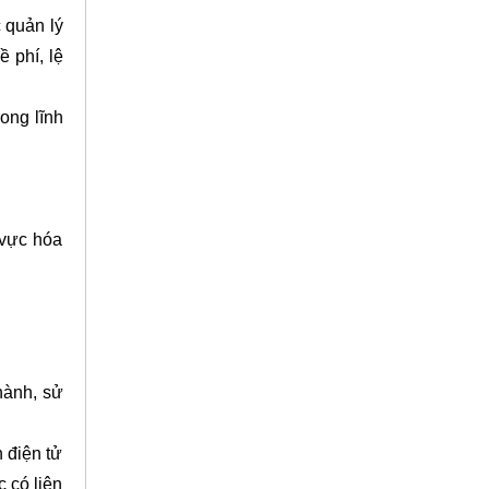
 quản lý
 phí, lệ
ong lĩnh
 vực hóa
hành, sử
 điện tử
 có liên