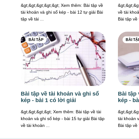
&gt;&gt;&gt;&gt;&gt; Xem thêm: Bài tập về
&gt;&gt;&g
tài khoản và ghi sổ kép - bài 12 tự giải Bài
về tài khoả
tập về tài ...
Bài tập về t
BÀI TẬP
BÀI TẬ
Bài tập về tài khoản và ghi sổ
Bài tập 
kép - bài 1 có lời giải
kép - bà
&gt;&gt;&gt;&gt; Xem thêm: Bài tập về tài
&gt;&gt;&g
khoản và ghi sổ kép - bài 15 tự giải Bài tập
tài khoản v
về tài khoản ...
Bài tập về t