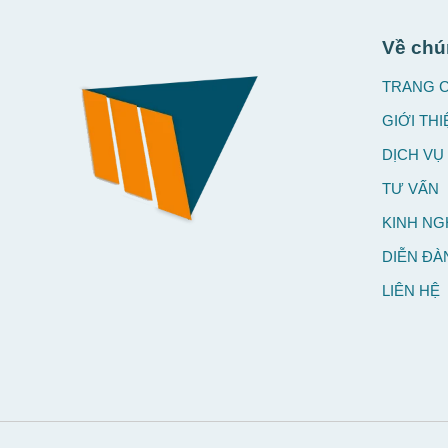
Về chú
TRANG 
GIỚI THI
DỊCH VỤ
TƯ VẤN
KINH NG
DIỄN ĐÀ
LIÊN HỆ