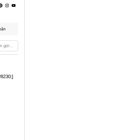
uận
#8230;]