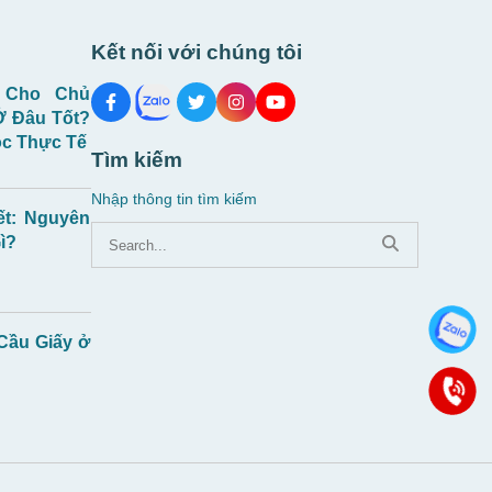
Kết nối với chúng tôi
 Cho Chủ
Ở Đâu Tốt?
c Thực Tế
Tìm kiếm
Nhập thông tin tìm kiếm
ết: Nguyên
ì?
 Cầu Giấy ở