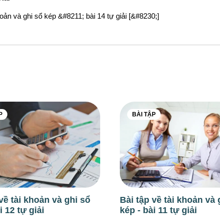
oản và ghi sổ kép &#8211; bài 14 tự giải [&#8230;]
P
BÀI TẬP
về tài khoản và ghi sổ
Bài tập về tài khoản và 
i 12 tự giải
kép - bài 11 tự giải