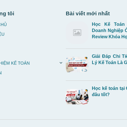
ng tôi
Bài viết mới nhất
Học Kế Toán
CHỦ
Doanh Nghiệp 
ỆU
Review Khóa Họ
Giải Đáp Chi Ti
Lý Kế Toán Là G
HIỆM KẾ TOÁN
N
Học kế toán tại
đâu tốt?