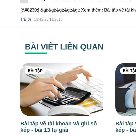
[&#8230;] &gt;&gt;&gt;&gt;&gt; Xem thêm: Bài tập về tài kh
Trả lời
13:42 23/11/2017
BÀI VIẾT LIÊN QUAN
BÀI TẬP
BÀI TẬ
Bài tập về tài khoản và ghi sổ
Bài tập 
kép - bài 13 tự giải
kép - bà