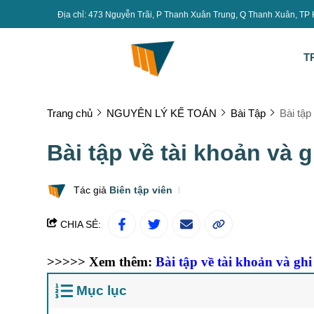
Địa chỉ: 473 Nguyễn Trãi, P Thanh Xuân Trung, Q Thanh Xuân, TP
T
Trang chủ
NGUYÊN LÝ KẾ TOÁN
Bài Tập
Bài tập
Bài tập về tài khoản và g
Tác giả
Biên tập viên
CHIA SẺ:
>>>>> Xem thêm:
Bài tập về tài khoản và ghi 
Mục lục