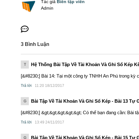
Tác giả
Biên tập viên
Admin
3
Bình Luận
Hệ Thống Bài Tập Về Tài Khoản Và Ghi Sổ Kép K
T
[&#8230;] Bài 14: Tại một công ty TNHH An Phú trong kỳ c
Trả lời
11:20 18/12/2017
Bài Tập Về Tài Khoản Và Ghi Sổ Kép - Bài 13 Tự G
G
[&#8230;] &gt;&gt;&gt;&gt;&gt; Có thể bạn đang cần: Bài tậ
Trả lời
13:49 24/11/2017
Bài Tập Về Tài Khoản Và Ghi Sổ Kép - Bài 15 Tự G
G