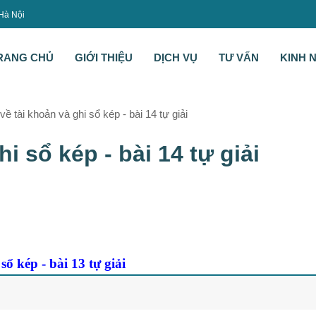
 Hà Nội
RANG CHỦ
GIỚI THIỆU
DỊCH VỤ
TƯ VẤN
KINH 
 về tài khoản và ghi sổ kép - bài 14 tự giải
hi sổ kép - bài 14 tự giải
sổ kép - bài 13 tự giải