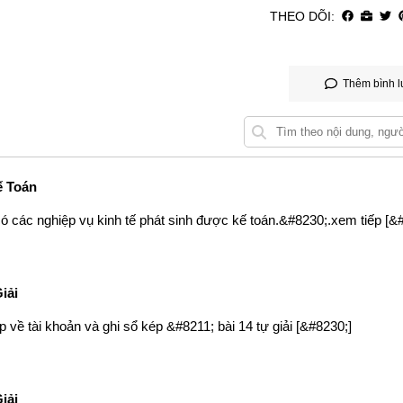
THEO DÕI:
Thêm bình l
ế Toán
ó các nghiệp vụ kinh tế phát sinh được kế toán.&#8230;.xem tiếp [&
iải
p về tài khoản và ghi sổ kép &#8211; bài 14 tự giải [&#8230;]
iải