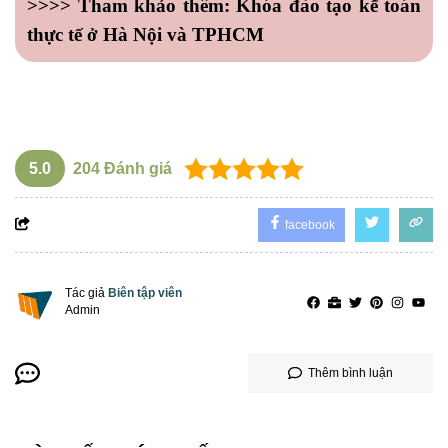
>>>> Tham khảo thêm:
Khóa đào tạo kế toán
thực tế ở Hà Nội và TPHCM
học xuất nhập khẩu ở đâu tphcm
5.0
204
Đánh giá
facebook
Tác giả
Biên tập viên
Admin
Thêm bình luận