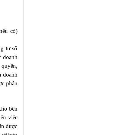
nếu có)
g tư số
ý doanh
y quyền,
h doanh
ược phân
cho bên
đến việc
hân được
g từ hợp