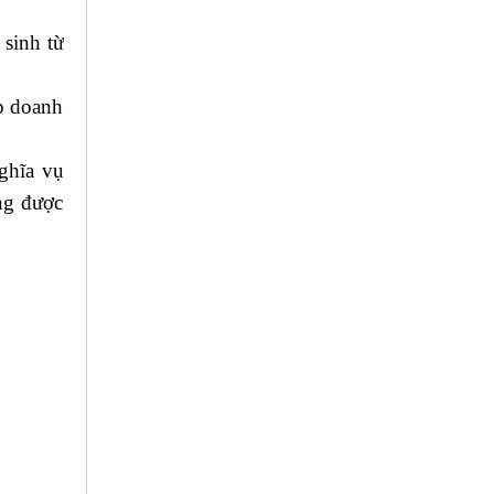
 sinh từ
p doanh
ghĩa vụ
ng được