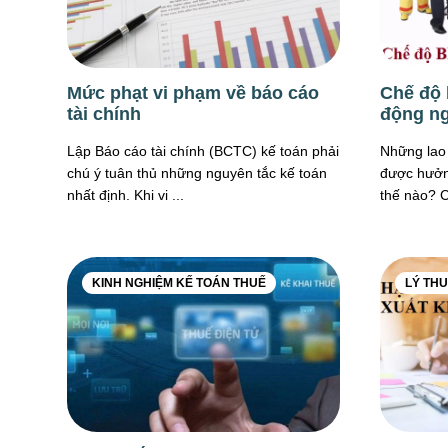
Mức phạt vi phạm về báo cáo
Chế độ 
tài chính
động n
Lập Báo cáo tài chính (BCTC) kế toán phải
Những lao 
chú ý tuân thủ những nguyên tắc kế toán
được hưởn
nhất định. Khi vi ...
thế nào? Có
KINH NGHIỆM KẾ TOÁN THUẾ
LÝ TH