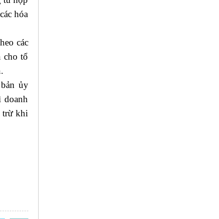
 các hóa
theo các
n cho tổ
.
 bản ủy
ì doanh
 trừ khi