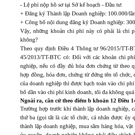
- Lệ phí nộp hồ sơ tại Sở kế hoạch - Đầu tư:
+ Đăng ký Thành lập Doanh nghiệp: 100.000/lầ
+ Công bố nội dung đăng ký Doanh nghiệp: 300
Vậy, những khoản chi phí này có phải là chi p
không?
học kế toán tổng hợp thực hành tại tphc
Theo quy định Điều 4 Thông tư 96/2015/TT-BTC
45/2013/TT-BTC có: Đối với các khoản chi phí
nghiệp, nếu có đầy đủ hóa đơn chứng từ theo qu
hợp đồng, hóa đơn, chứng từ đứng tên tổ chức,
của doanh nghiệp thì được hạch toán vào chi phí
bổ dần vào chi phí kinh doanh, tối đa không quá
Ngoài ra, căn cứ theo điểm b khoản 12 Điều
Trường hợp trước khi thành lập doanh nghiệp, 
thứ ba (gọi tắt là các tổ chức, cá nhân được ủy
thành lập doanh nghiệp, mua sắm hàng hóa, vật 
ủy quyền, doanh nghiệp không phải điều chỉnh h