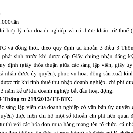
n
.000/lần
hí hợp lý của doanh nghiệp và có được khấu trừ thuế (
m
 và đồng thời, theo quy định tại khoản 3 điều 3 Thôn
 phát sinh trước khi được cấp Giấy chứng nhận đăng k
y định (giấy thỏa thuận giữa các sáng lập viên, giấy ủ
 cá nhân được ủy quyền), phục vụ hoạt động sản xuất kin
 được trừ khi tính thuế thu nhập doanh nghiệp, chi phí đ
 3 năm kể từ khi doanh nghiệp bắt đầu hoạt động.
 14 Thông tư 219/2013/TT-BTC
các sáng lập viên của doanh nghiệp có văn bản ủy quyền 
 quyền) thực hiện chi hộ một số khoản chi phí liên quan 
tư thì với các hóa đơn mua hàng mang tên tổ chức, cá n
óa đơn (thông tin đơn vị mua hàng) và được coi là chứn