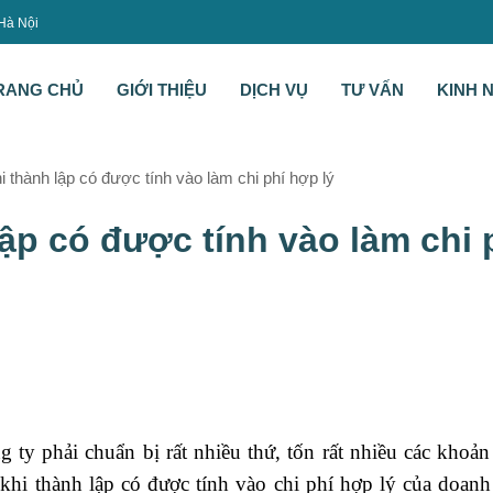
 Hà Nội
RANG CHỦ
GIỚI THIỆU
DỊCH VỤ
TƯ VẤN
KINH 
i thành lập có được tính vào làm chi phí hợp lý
lập có được tính vào làm chi 
ty phải chuẩn bị rất nhiều thứ, tốn rất nhiều các khoản
khi thành lập có được tính vào chi phí hợp lý của doan