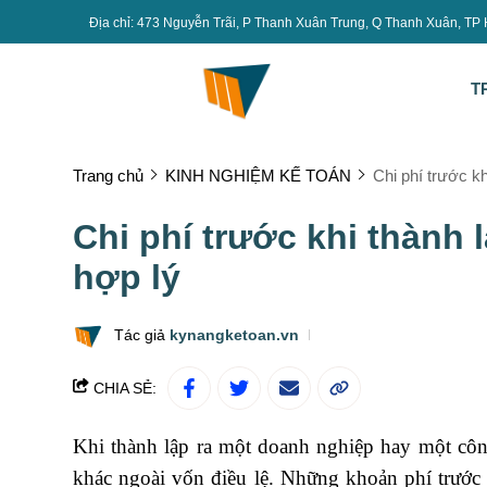
Địa chỉ: 473 Nguyễn Trãi, P Thanh Xuân Trung, Q Thanh Xuân, TP
T
Trang chủ
KINH NGHIỆM KẾ TOÁN
Chi phí trước kh
Chi phí trước khi thành 
hợp lý
Tác giả
kynangketoan.vn
CHIA SẺ:
Khi thành lập ra một doanh nghiệp hay một công 
khác ngoài vốn điều lệ. Những khoản phí trước 