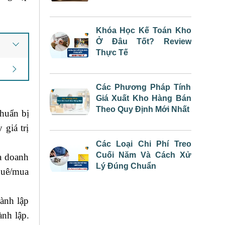
Khóa Học Kế Toán Kho
Ở Đâu Tốt? Review
Thực Tế
Các Phương Pháp Tính
Giá Xuất Kho Hàng Bán
Theo Quy Định Mới Nhất
chuẩn bị
 giá trị
Các Loại Chi Phí Treo
Cuối Năm Và Cách Xử
a doanh
Lý Đúng Chuẩn
huê/mua
ành lập
ành lập.