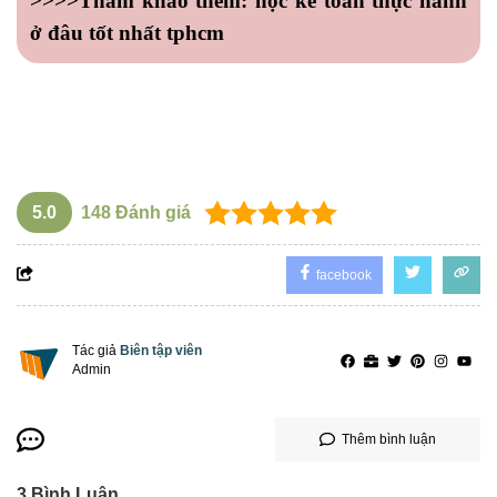
>>>>Tham khảo thêm:
học kế toán thực hành
ở đâu tốt nhất tphcm
học xuất nhập khẩu ở đâu tốt tphcm
5.0
148
Đánh giá
facebook
Tác giả
Biên tập viên
Admin
Thêm bình luận
3
Bình Luận