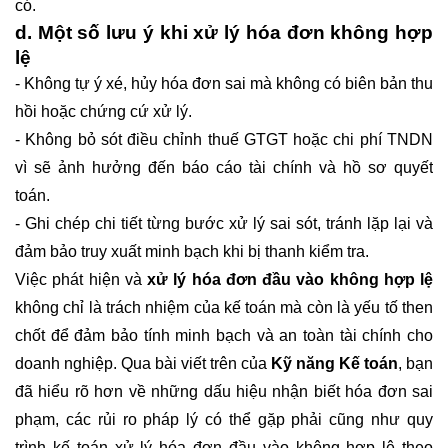
có.
d. Một số lưu ý khi xử lý hóa đơn không hợp
lệ
- Không tự ý xé, hủy hóa đơn sai mà không có biên bản thu
hồi hoặc chứng cứ xử lý.
- Không bỏ sót điều chỉnh thuế GTGT hoặc chi phí TNDN
vì sẽ ảnh hưởng đến báo cáo tài chính và hồ sơ quyết
toán.
- Ghi chép chi tiết từng bước xử lý sai sót, tránh lặp lại và
đảm bảo truy xuất minh bạch khi bị thanh kiểm tra.
Việc phát hiện và
xử lý hóa đơn đầu vào không hợp lệ
không chỉ là trách nhiệm của kế toán mà còn là yếu tố then
chốt để đảm bảo tính minh bạch và an toàn tài chính cho
doanh nghiệp. Qua bài viết trên của
Kỹ năng Kế toán
, bạn
đã hiểu rõ hơn về những dấu hiệu nhận biết hóa đơn sai
phạm, các rủi ro pháp lý có thể gặp phải cũng như quy
trình kế toán xử lý hóa đơn đầu vào không hợp lệ theo