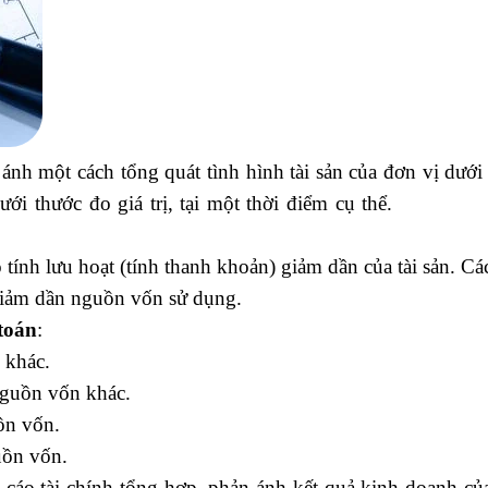
 ánh một cách tổng quát tình hình tài sản của đơn vị dưới
dưới thước đo giá trị, tại một thời điểm cụ thể.
kế toán x
 tính lưu hoạt (tính thanh khoản) giảm dần của tài sản. C
giảm dần nguồn vốn sử dụng.
 toán
:
lop hoc ke toan
 khác.
guồn vốn khác.
ồn vốn.
uồn vốn.
tự học xuất nhập khẩu
 cáo tài chính tổng hợp, phản ánh kết quả kinh doanh c