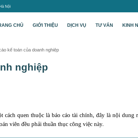
 Hà Nội
RANG CHỦ
GIỚI THIỆU
DỊCH VỤ
TƯ VẤN
KINH 
cáo kế toán của doanh nghiệp
anh nghiệp
t cách quen thuộc là báo cáo tài chính, đây là nội dung 
toán viên đều phải thuần thục công việc này.