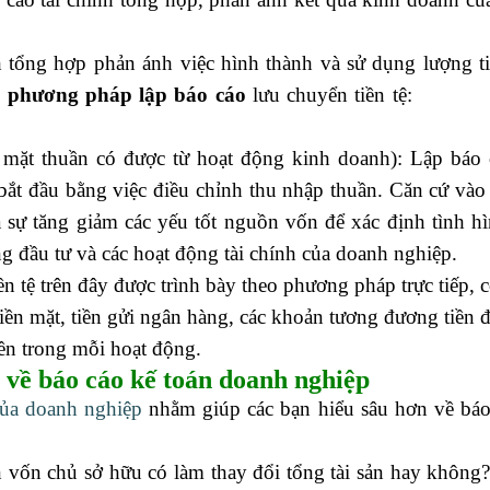
ọc kế toán ở đâu tốt
h tổng hợp phản ánh việc hình thành và sử dụng lượng t
i
phương pháp lập báo cáo
lưu chuyển tiền tệ:
kế toán
 mặt thuần có được từ hoạt động kinh doanh): Lập báo 
bắt đầu bằng việc điều chỉnh thu nhập thuần. Căn cứ vào
à sự tăng giảm các yếu tốt nguồn vốn để xác định tình h
g đầu tư và các hoạt động tài chính của doanh nghiệp.
n tệ trên đây được trình bày theo phương pháp trực tiếp, 
 tiền mặt, tiền gửi ngân hàng, các khoản tương đương tiền 
iền trong mỗi hoạt động.
 về báo cáo kế toán doanh nghiệp
của doanh nghiệp
nhằm giúp các bạn hiểu sâu hơn về báo 
n vốn chủ sở hữu có làm thay đổi tổng tài sản hay không