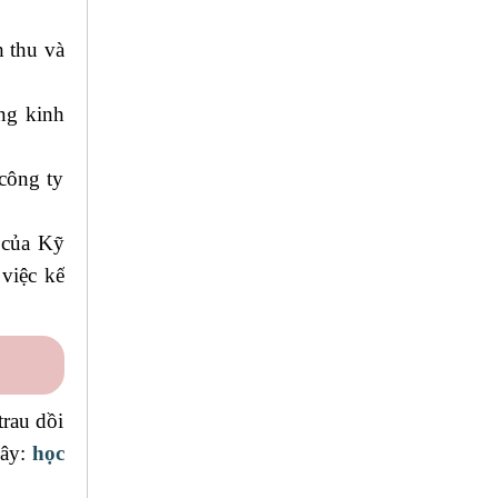
h thu và
ộng kinh
 công ty
 của Kỹ
 việc kế
trau dồi
đây:
học