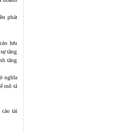
iền phát
 công ty
cáo lưu
 sự tăng
ình tăng
có nghĩa
để mô tả
cáo tài
?
học kế