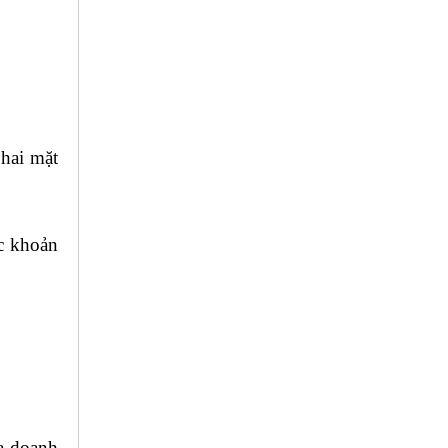
 hai mặt
ây dựng
ác khoản
ủa doanh