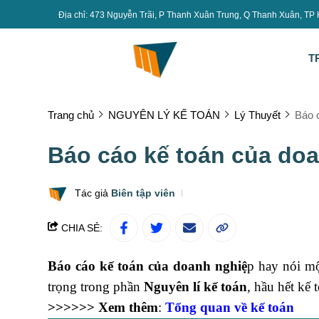
Địa chỉ: 473 Nguyễn Trãi, P Thanh Xuân Trung, Q Thanh Xuân, TP
T
Trang chủ
NGUYÊN LÝ KẾ TOÁN
Lý Thuyết
Báo 
Báo cáo kế toán của do
Tác giả
Biên tập viên
CHIA SẺ:
Báo cáo kế toán của doanh nghiệ
p hay nói mộ
trọng trong phần
Nguyên lí kế toán
, hầu hết kế 
>>>>>> Xem thêm
:
Tổng quan về kế toán