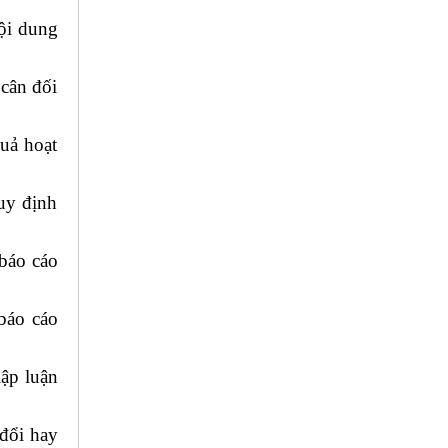
ội dung
 cân đối
uả hoạt
quy định
 báo cáo
 báo cáo
lập luận
 đổi hay