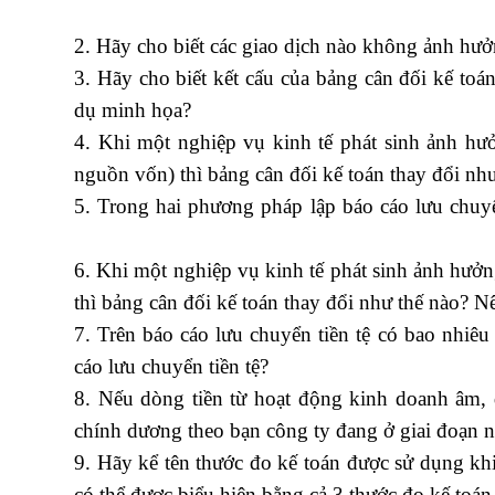
toán thực hành ở đâu tốt tại hà nội
2. Hãy cho biết các giao dịch nào không ảnh hưở
3. Hãy cho biết kết cấu của bảng cân đối kế toá
dụ minh họa?
4. Khi một nghiệp vụ kinh tế phát sinh ảnh hưở
nguồn vốn) thì bảng cân đối kế toán thay đổi nh
5. Trong hai phương pháp lập báo cáo lưu chuy
xây dựng theo thông tư 200
6. Khi một nghiệp vụ kinh tế phát sinh ảnh hưởn
thì bảng cân đối kế toán thay đổi như thế nào? N
7. Trên báo cáo lưu chuyển tiền tệ có bao nhiêu 
cáo lưu chuyển tiền tệ?
8. Nếu dòng tiền từ hoạt động kinh doanh âm, 
chính dương theo bạn công ty đang ở giai đoạn n
9. Hãy kể tên thước đo kế toán được sử dụng khi
có thể được biểu hiện bằng cả 3 thước đo kế toá