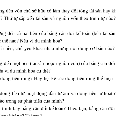
ng đến vốn chủ sở hữu có làm thay đổi tổng tài sản hay 
n? Thứ tự sắp xếp tài sản và nguồn vốn theo trình tự nào
ng đến cả hai bên của bảng cân đối kế toán (bên tài sả
ư thế nào? Nêu ví dụ minh họa?
ển tiền, chủ yếu khác nhau những nội dung cơ bản nào
g đến một bên (tài sản hoặc nguồn vốn) của bảng cân đối
êu ví dụ minh họa cụ thể?
dòng tiền ròng? Hãy liệt kê các dòng tiền ròng thể hiện 
dòng tiền từ hoạt động đầu tư âm và dòng tiền từ hoạt đ
ào trong sự phát triển của mình?
 trình bày bảng cân đối kế toán? Theo bạn, bảng cân đối
n hay không? Tại sao?