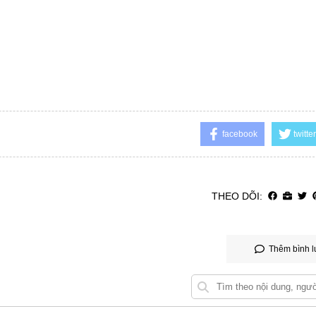
facebook
twitter
THEO DÕI:
Thêm bình l