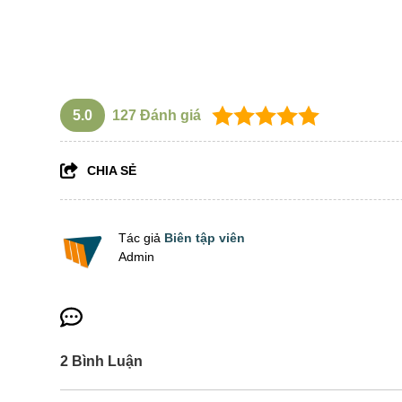
khóa học logistics cơ bản
5.0
127
Đánh giá
CHIA SẺ
Tác giả
Biên tập viên
Admin
2
Bình Luận