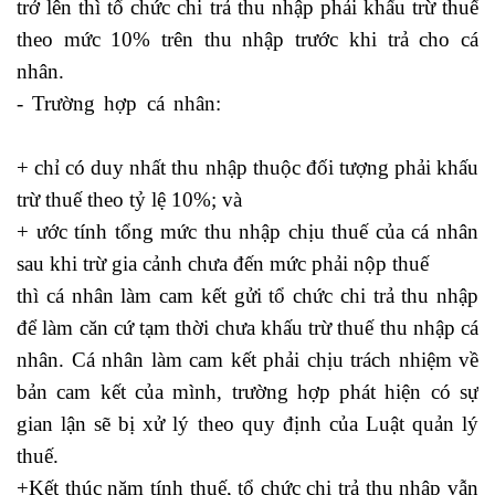
trở lên thì tổ chức chi trả thu nhập phải khấu trừ thuế
theo mức 10% trên thu nhập trước khi trả cho cá
nhân.
- Trường hợp cá nhân:
có nên quay lại với người
yêu cũ
+ chỉ có duy nhất thu nhập thuộc đối tượng phải khấu
trừ thuế theo tỷ lệ 10%; và
+ ước tính tổng mức thu nhập chịu thuế của cá nhân
sau khi trừ gia cảnh chưa đến mức phải nộp thuế
thì cá nhân làm cam kết gửi tổ chức chi trả thu nhập
để làm căn cứ tạm thời chưa khấu trừ thuế thu nhập cá
nhân. Cá nhân làm cam kết phải chịu trách nhiệm về
bản cam kết của mình, trường hợp phát hiện có sự
gian lận sẽ bị xử lý theo quy định của Luật quản lý
thuế.
học kế toán ở cầu giấy
+Kết thúc năm tính thuế, tổ chức chi trả thu nhập vẫn