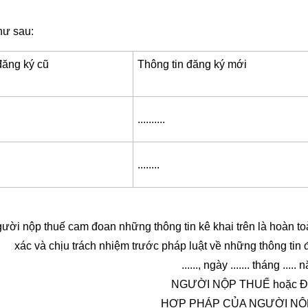
hư sau:
đăng ký cũ
Thông tin đăng ký mới
..........
........
ười nộp thuế cam đoan những thông tin kê khai trên là hoàn to
xác và chịu trách nhiệm trước pháp luật về những thông tin đ
......, ngày ....... tháng ..... nă
NGƯỜI NỘP THUẾ hoặc Đ
HỢP PHÁP CỦA NGƯỜI NỘ