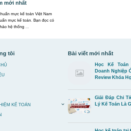
m mới nhất
chuẩn mực kế toán Việt Nam
uẩn mực kế toán. Bạn đọc có
hảo hệ thống ...
ng tôi
Bài viết mới nhất
Học Kế Toán
CHỦ
Doanh Nghiệp 
ỆU
Review Khóa Họ
Giải Đáp Chi Ti
Lý Kế Toán Là G
HIỆM KẾ TOÁN
N
Học kế toán tại