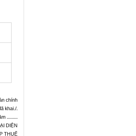
àn chính
ã khai./.
m .........
ẠI DIỆN
P THUẾ