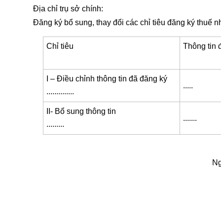
Địa chỉ trụ sở chính:
Đăng ký bổ sung, thay đổi các chỉ tiêu đăng ký thuế n
Chỉ tiêu
Thông tin 
I – Điều chỉnh thông tin đã đăng ký
.....
..............
II- Bổ sung thông tin
.......
.........
Ng