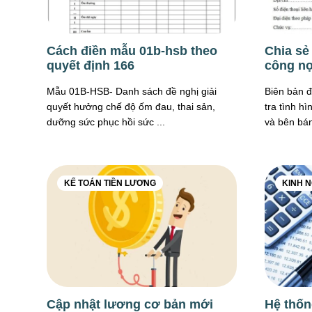
Cách điền mẫu 01b-hsb theo
Chia sẻ
quyết định 166
công n
Mẫu 01B-HSB- Danh sách đề nghị giải
Biên bản đ
quyết hưởng chế độ ốm đau, thai sản,
tra tình h
dưỡng sức phục hồi sức ...
và bên bán.
KẾ TOÁN TIỀN LƯƠNG
KINH N
Cập nhật lương cơ bản mới
Hệ thốn