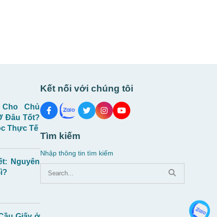
Kết nối với chúng tôi
 Cho Chủ
Ở Đâu Tốt?
c Thực Tế
Tìm kiếm
Nhập thông tin tìm kiếm
ết: Nguyên
ì?
 Cầu Giấy ở