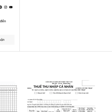
 đến
uận
THUẾ THU NHẬP CÁ NHÂN