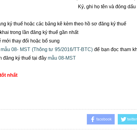
Ký, ghi họ tên và đóng dấu
i đăng ký thuế hoặc các bảng kê kèm theo hồ sơ đăng ký thuế
 khai trong lần đăng ký thuế gần nhất
uế mới thay đổi hoặc bổ sung
ế
mẫu 08- MST (Thông tư 95/2016/TT-BTC)
để bạn đọc tham k
n đăng ký thuế tại đây
mẫu 08-MST
tốt nhất
facebook
twitter