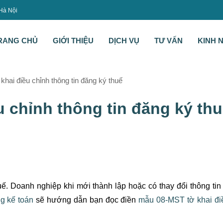
 Hà Nội
RANG CHỦ
GIỚI THIỆU
DỊCH VỤ
TƯ VẤN
KINH 
ai điều chỉnh thông tin đăng ký thuế
 chỉnh thông tin đăng ký th
uế. Doanh nghiệp khi mới thành lập hoặc có thay đổi thông tin
g kế toán
sẽ hướng dẫn bạn đọc điền
mẫu 08-MST tờ khai đi