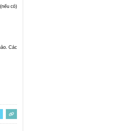
 (nếu có)
hảo. Các