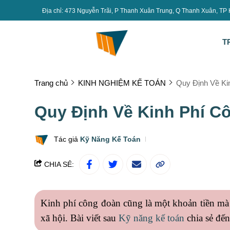
Địa chỉ: 473 Nguyễn Trãi, P Thanh Xuân Trung, Q Thanh Xuân, TP
T
Trang chủ
KINH NGHIỆM KẾ TOÁN
Quy Định Về Ki
Quy Định Về Kinh Phí C
Tác giả
Kỹ Năng Kế Toán
CHIA SẺ:
Kinh phí công đoàn cũng là một khoản tiền mà
xã hội. Bài viết sau
Kỹ năng kế toán
chia sẻ đế