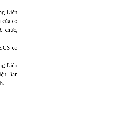
ng Liên
u của cơ
ổ chức,
CĐCS có
ng Liên
liệu Ban
h.