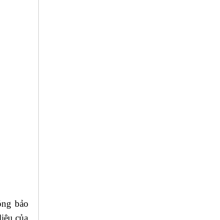
óng bảo
liệu của