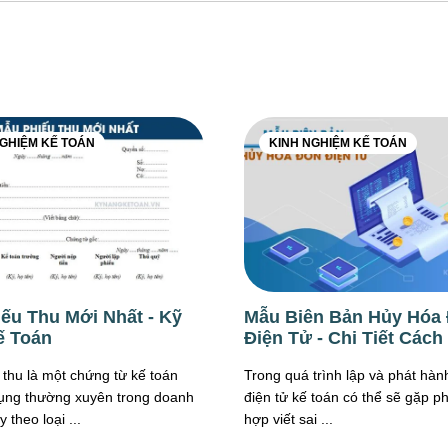
NGHIỆM KẾ TOÁN
KINH NGHIỆM KẾ TOÁN
ếu Thu Mới Nhất - Kỹ
Mẫu Biên Bản Hủy Hóa
ế Toán
Điện Tử - Chi Tiết Cách
thu là một chứng từ kế toán
Trong quá trình lập và phát hà
ụng thường xuyên trong doanh
điện tử kế toán có thể sẽ gặp p
 theo loại ...
hợp viết sai ...