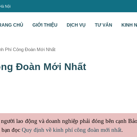
 Hà Nội
RANG CHỦ
GIỚI THIỆU
DỊCH VỤ
TƯ VẤN
KINH 
nh Phí Công Đoàn Mới Nhất
ông Đoàn Mới Nhất
 người lao động và doanh nghiệp phải đóng bên cạnh Bả
n bạn đọc
Quy định về kinh phí công đoàn mới nhất
.