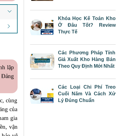
Khóa Học Kế Toán Kho
Ở Đâu Tốt? Review
Thực Tế
Các Phương Pháp Tính
Giá Xuất Kho Hàng Bán
Theo Quy Định Mới Nhất
nh lập
a Đảng
Các Loại Chi Phí Treo
Cuối Năm Và Cách Xử
c, cùng
Lý Đúng Chuẩn
đáng của
tham gia
yền, vận
 bảo vệ