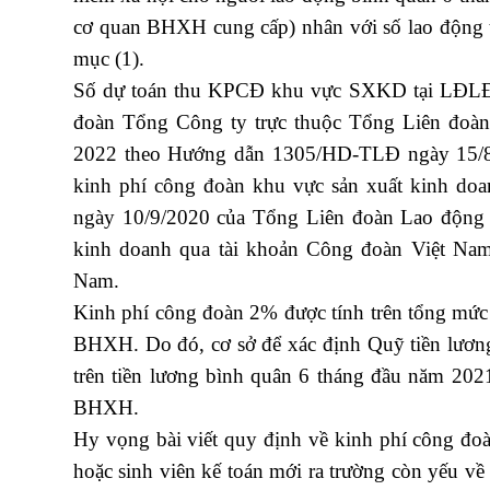
cơ quan BHXH cung cấp) nhân với số lao động t
mục (1).
Số dự toán thu KPCĐ khu vực SXKD tại LĐLĐ 
đoàn Tổng Công ty trực thuộc Tổng Liên đo
2022 theo Hướng dẫn 1305/HD-TLĐ ngày 15/8
kinh phí công đoàn khu vực sản xuất kinh d
ngày 10/9/2020 của Tổng Liên đoàn Lao động 
kinh doanh qua tài khoản Công đoàn Việt Nam
Nam.
Kinh phí công đoàn 2% được tính trên tổng mức
BHXH. Do đó, cơ sở để xác định Quỹ tiền lương
trên tiền lương bình quân 6 tháng đầu năm 2021
BHXH.
Hy vọng bài viết quy định về kinh phí công đoàn
hoặc sinh viên kế toán mới ra trường còn yếu về