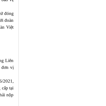
 cứ đóng
với đoàn
àn Việt
ng Liên
c đơn vị
6/2021,
 cấp tại
hải nộp