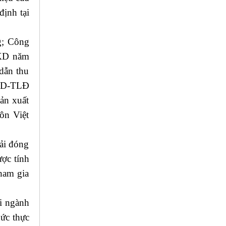
ịnh tại
g; Công
XKD năm
dẫn thu
/HD-TLĐ
ản xuất
ôn Việt
ải đóng
ợc tính
tham gia
ái ngành
hức thực