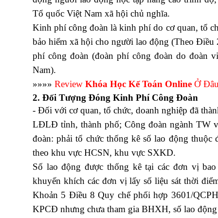
Tổ quốc Việt Nam xã hội chủ nghĩa.
Kinh phí công đoàn là kinh phí do cơ quan, tổ 
bảo hiểm xã hội cho người lao động (Theo Điều 
phí công đoàn (đoàn phí công đoàn do đoàn v
Nam).
»»»»
Review
Khóa Học Kế Toán Online
Ở Đâu
2. Đối Tượng Đóng Kinh Phí Công Đoàn
- Đối với cơ quan, tổ chức, doanh nghiệp đã thàn
LĐLĐ tỉnh, thành phố; Công đoàn ngành TW v
đoàn: phải tổ chức thống kê số lao động thuộc 
theo khu vực HCSN, khu vực SXKD.
Số lao động được thống kê tại các đơn vị ba
khuyến khích các đơn vị lấy số liệu sát thời đi
Khoản 5 Điều 8 Quy chế phối hợp 3601/QCPH-
KPCĐ nhưng chưa tham gia BHXH, số lao động dự