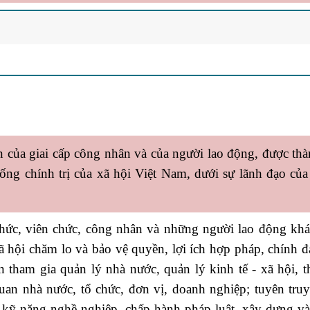
ớn của giai cấp công nhân và của người lao động, được thà
thống chính trị của xã hội Việt Nam, dưới sự lãnh đạo củ
hức, viên chức, công nhân và những người lao động khá
xã hội chăm lo và bảo vệ quyền, lợi ích hợp pháp, chính 
 tham gia quản lý nhà nước, quản lý kinh tế - xã hội, 
quan nhà nước, tổ chức, đơn vị, doanh nghiệp; tuyên tru
, kỹ năng nghề nghiệp, chấp hành pháp luật, xây dựng và