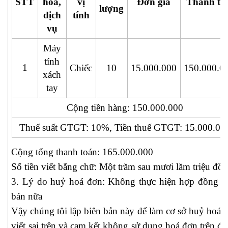
STT
hóa,
vị
Đơn giá
Thành tiề
lượng
dịch
tính
vụ
Máy
tính
1
Chiếc
10
15.000.000
150.000.0
xách
tay
Cộng tiền hàng: 150.000.000
Thuế suất GTGT: 10%, Tiền thuế GTGT: 15.000.00
Cộng tổng thanh toán: 165.000.000
Số tiền viết bằng chữ: Một trăm sau mươi lăm triệu đồ
3. Lý do huỷ hoá đơn: Không thực hiện hợp đồng 
bán nữa
Vậy chúng tôi lập biên bản này để làm cơ sở huỷ hoá 
viết sai trên và cam kết không sử dụng hoá đơn trên để